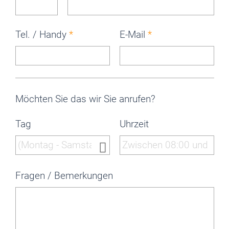
Tel. / Handy
E-Mail
Möchten Sie das wir Sie anrufen?
Tag
Uhrzeit

YYYY




Fragen / Bemerkungen
MMMM


DD
DD
DD
DD
DD
DD
DD
01
02
03
04
05
06
07