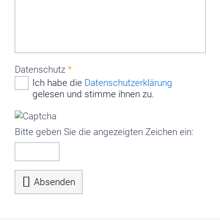
08
09
10
11
12
13
14
15
16
17
18
19
20
21
22
23
24
25
26
27
28
29
30
31
32
33
34
35
36
37
38
39
40
41
42
Datenschutz
Ich habe die
Datenschutzerklärung
gelesen und stimme ihnen zu.
Bitte geben Sie die angezeigten Zeichen ein:

Absenden